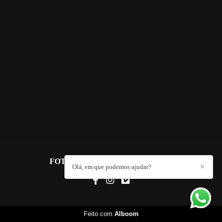
FOTO FUNDADOR
/
CONTACTO
Olá, em que podemos ajudar?
✕
Feito com
Alboom