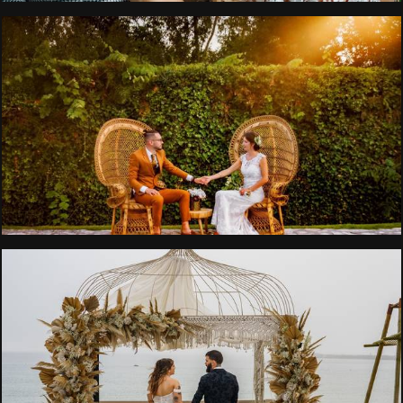
2937
22