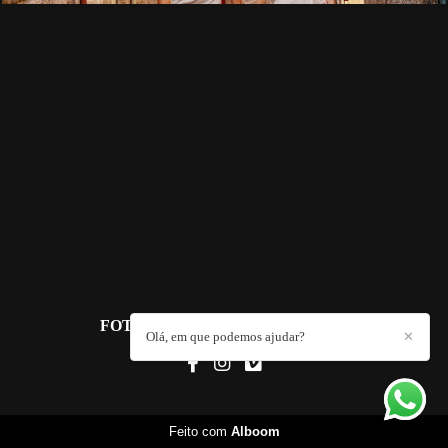
FOTO FUNDADOR
/
CONTACTO
Olá, em que podemos ajudar?
✕
Feito com
Alboom